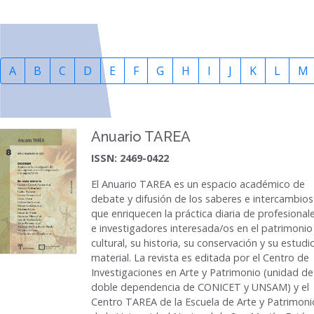
A
B
C
D
E
F
G
H
I
J
K
L
M
Anuario TAREA
ISSN: 2469-0422
El Anuario TAREA es un espacio académico de
debate y difusión de los saberes e intercambios
que enriquecen la práctica diaria de profesional
e investigadores interesada/os en el patrimonio
cultural, su historia, su conservación y su estudi
material. La revista es editada por el Centro de
Investigaciones en Arte y Patrimonio (unidad de
doble dependencia de CONICET y UNSAM) y el
Centro TAREA de la Escuela de Arte y Patrimoni