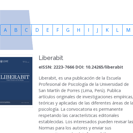
A
B
C
D
E
F
G
H
I
J
K
L
M
Liberabit
eISSN: 2223-7666 DOI: 10.24265/liberabit
Liberabit
, es una publicación de la Escuela
Profesional de Psicología de la Universidad de
San Martín de Porres (Lima, Perú). Publica
artículos originales de investigaciones empíricas
teóricas y aplicadas de las diferentes áreas de l
psicología. La convocatoria es permanente
respetando las características editoriales
establecidas. Los interesados pueden revisar la
Normas para los autores y enviar sus