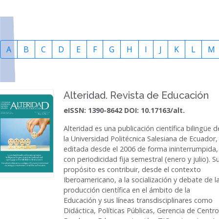
A
B
C
D
E
F
G
H
I
J
K
L
M
Alteridad. Revista de Educación
eISSN: 1390-8642 DOI: 10.17163/alt.
Alteridad
es una publicación científica bilingüe d
la Universidad Politécnica Salesiana de Ecuador,
editada desde el 2006 de forma ininterrumpida,
con periodicidad fija semestral (enero y julio). S
propósito es contribuir, desde el contexto
Iberoamericano, a la socialización y debate de l
producción científica en el ámbito de la
Educación y sus líneas transdisciplinares como
Didáctica, Políticas Públicas, Gerencia de Centr