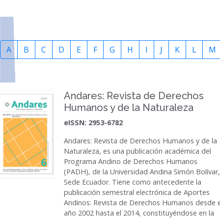
A
B
C
D
E
F
G
H
I
J
K
L
M
Andares: Revista de Derechos
Humanos y de la Naturaleza
eISSN: 2953-6782
Andares: Revista de Derechos Humanos y de la
Naturaleza
, es una publicación académica del
Programa Andino de Derechos Humanos
(PADH), de la Universidad Andina Simón Bolívar,
Sede Ecuador. Tiene como antecedente la
publicación semestral electrónica de
Aportes
Andinos: Revista de Derechos Humanos
desde e
año 2002 hasta el 2014, constituyéndose en la