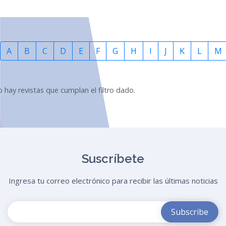
A
B
C
D
E
F
G
H
I
J
K
L
M
 hay revistas que cumplan el filtro dado.
Suscríbete
Ingresa tu correo electrónico para recibir las últimas noticias