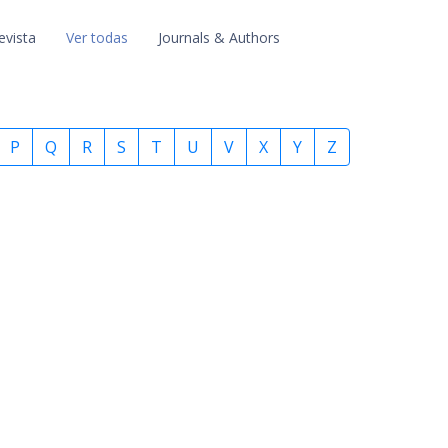
evista
Ver todas
Journals & Authors
P
Q
R
S
T
U
V
X
Y
Z