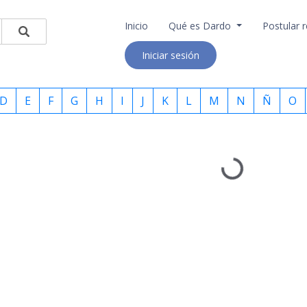
Inicio
Qué es Dardo
Postular r
Iniciar sesión
D
E
F
G
H
I
J
K
L
M
N
Ñ
O
Loading...