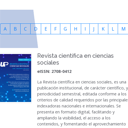
A
B
C
D
E
F
G
H
I
J
K
L
M
Revista científica en ciencias
sociales
eISSN: 2708-0412
La
Revista científica en ciencias sociales
, es una
publicación institucional, de carácter científico, y
periodicidad semestral, editada conforme a los
criterios de calidad requeridos por las principale
indexadoras nacionales e internacionales. Se
presenta en formato digital, facilitando y
ampliando la visibilidad, el acceso a los
contenidos, y fomentando el aprovechamiento