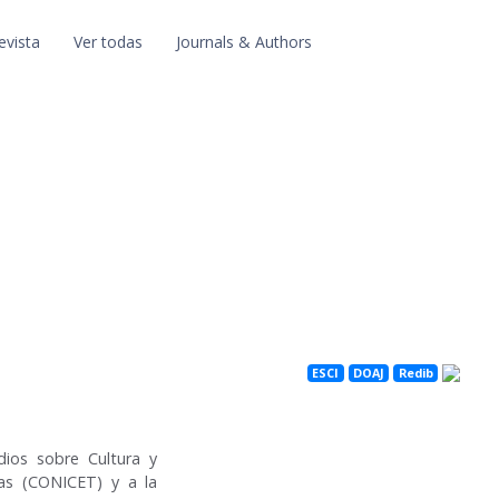
evista
Ver todas
Journals & Authors
ESCI
DOAJ
Redib
dios sobre Cultura y
cas (CONICET) y a la