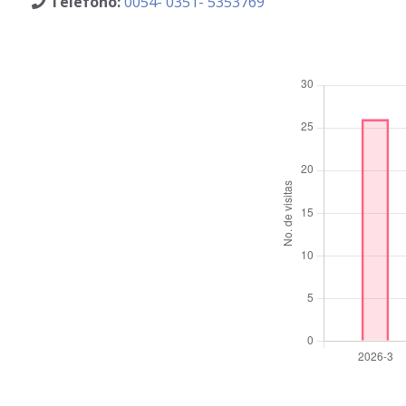
Teléfono:
0054- 0351- 5353769