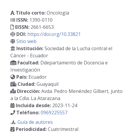
Título corto:
Oncología
ISSN:
1390-0110
EISSN:
2661-6653
DOI:
https://doi.org/10.33821
Sitio web
Institución:
Sociedad de la Lucha contral el
Cáncer - Ecuador
Facultad:
Ddepartamento de Docencia e
Investigación
País:
Ecuador
Ciudad:
Guayaquil
Dirección:
Avda. Pedro Menéndez Gilbert, junto
a la Cdla. La Atarazana
Incluida desde:
2023-11-24
Teléfono:
0969225557
Guía de autores
Periodicidad:
Cuatrimestral