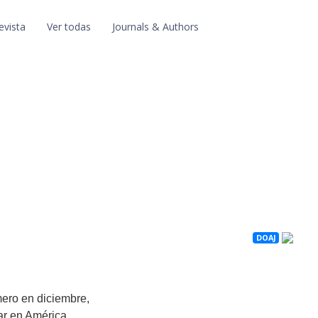
evista
Ver todas
Journals & Authors
DOAJ
ero en diciembre,
lar en América