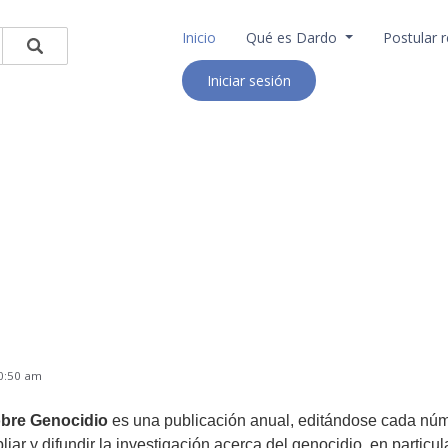
Inicio
Qué es Dardo
Postular r
Iniciar sesión
10:50 am
obre Genocidio
es una publicación anual, editándose cada núm
liar y difundir la investigación acerca del genocidio, en particu