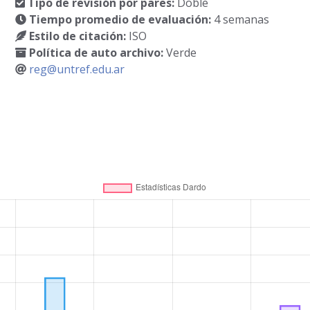
Tipo de revisión por pares:
Doble
Tiempo promedio de evaluación:
4 semanas
Estilo de citación:
ISO
Política de auto archivo:
Verde
reg@untref.edu.ar