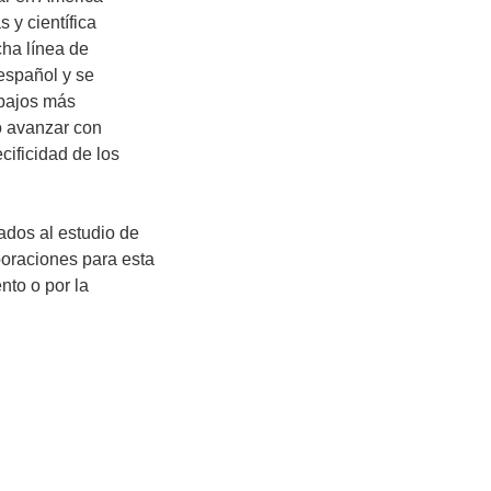
y científica
cha línea de
 español y se
abajos más
o avanzar con
cificidad de los
cados al estudio de
boraciones para esta
nto o por la