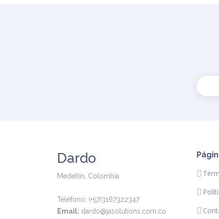
Dardo
Págin
Térm
Medellín, Colombia
Polít
Teléfono: (+57)3167322347
Cont
Email:
dardo@jasolutions.com.co