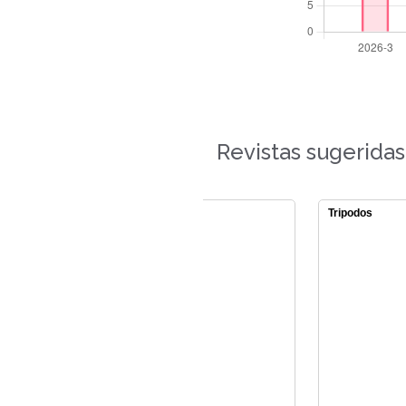
Revistas sugeridas
unes
Papeles
Tripodos