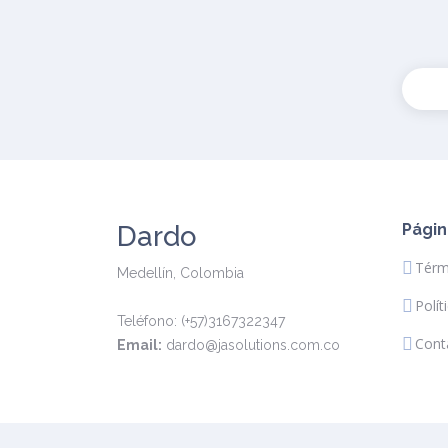
Dardo
Págin
Térm
Medellín, Colombia
Polít
Teléfono: (+57)3167322347
Cont
Email:
dardo@jasolutions.com.co