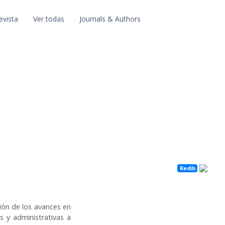
evista
Ver todas
Journals & Authors
Redib
sión de los avances en
as y administrativas a