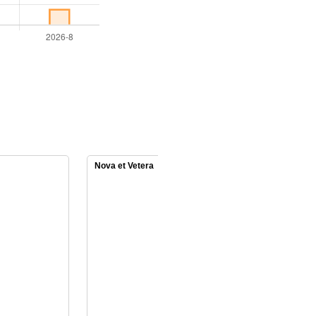
Nova et Vetera
Revista Entropí