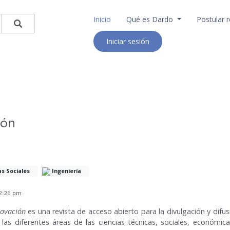
Inicio
Qué es Dardo
Postular r
Iniciar sesión
ión
as Sociales
Ingeniería
12:26 pm
novación
es una revista de acceso abierto para la divulgación y difu
 las diferentes áreas de las ciencias técnicas, sociales, económic