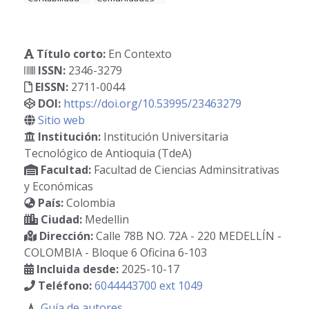
Título corto:
En Contexto
ISSN:
2346-3279
EISSN:
2711-0044
DOI:
https://doi.org/10.53995/23463279
Sitio web
Institución:
Institución Universitaria
Tecnológico de Antioquia (TdeA)
Facultad:
Facultad de Ciencias Adminsitrativas
y Económicas
País:
Colombia
Ciudad:
Medellin
Dirección:
Calle 78B NO. 72A - 220 MEDELLÍN -
COLOMBIA - Bloque 6 Oficina 6-103
Incluida desde:
2025-10-17
Teléfono:
6044443700 ext 1049
Guía de autores